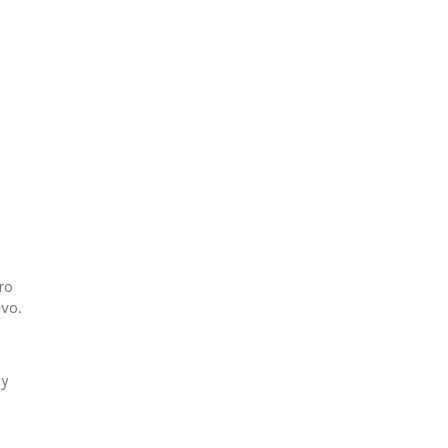
ro
vo.
 y